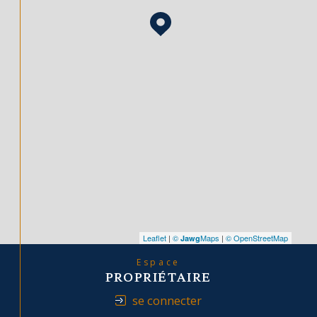
Leaflet
|
©
Maps
|
© OpenStreetMap
Jawg
Espace
PROPRIÉTAIRE
se connecter